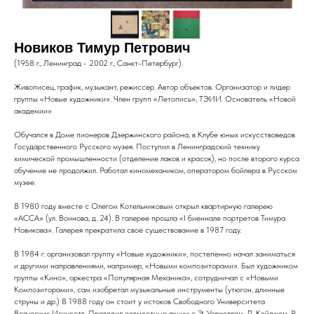
Новиков Тимур Петрович
(1958 г., Ленинград - 2002 г., Санкт-Петербург).
Живописец, график, музыкант, режиссер. Автор объектов. Организатор и лидер
группы «Новые художники». Член групп «Летопись», ТЭИИ. Основатель «Новой
академии»
Обучался в Доме пионеров Дзержинского района, в Клубе юных искусствоведов
Государственного Русского музея. Поступил в Ленинградский технику
химической промышленности (отделение лаков и красок), но после второго курса
обучение не продолжил. Работал киномехаником, оператором бойлера в Русском
музее.
В 1980 году вместе с Олегом Котельниковым открыл квартирную галерею
«АССА» (ул. Воинова, д. 24). В галерее прошла «I биеннале портретов Тимура
Новикова». Галерея прекратила своё существование в 1987 году.
В 1984 г. организовал группу «Новые художники», постепенно начал заниматься
и другими направлениями, например, «Новыми композиторами». Был художником
группы «Кино», оркестра «Популярная Механика», сотрудничал с «Новыми
Композиторами», сам изобретал музыкальные инструменты (утюгон, длинные
струны и др.) В 1988 году он стоит у истоков Свободного Университета
Всяческих Искусств. Проводил совместные акции с Э. Уорхоллом, Д. Кейджем, Р.