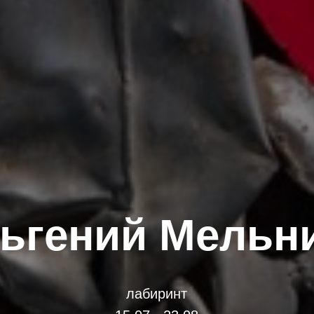
ьгений Мельн
лабиринт